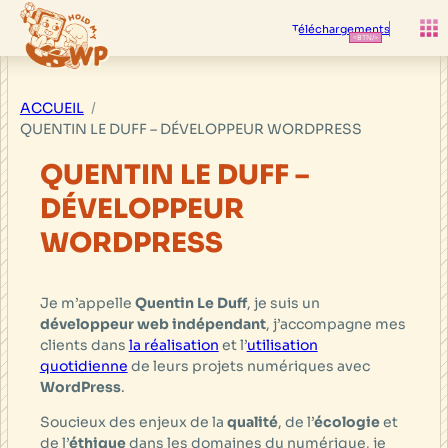
Aller
au
Téléchargements
contenu
ACCUEIL
QUENTIN LE DUFF – DÉVELOPPEUR WORDPRESS
QUENTIN LE DUFF –
DÉVELOPPEUR
WORDPRESS
Je m’appelle
Quentin Le Duff
, je suis un
développeur web indépendant
, j’accompagne mes
clients dans
la réalisation
et l’
utilisation
quotidienne
de leurs projets numériques avec
WordPress
.
Soucieux des enjeux de la
qualité
, de l’
écologie
et
de l’
éthique
dans les domaines du numérique, je