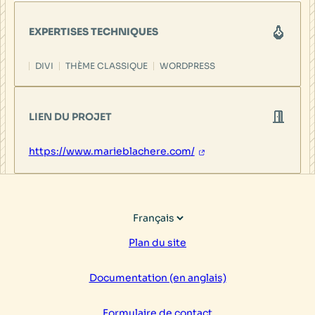
EXPERTISES TECHNIQUES
DIVI
THÈME CLASSIQUE
WORDPRESS
LIEN DU PROJET
https://www.marieblachere.com/
Choisir
une
Plan du site
langue
Documentation (en anglais)
Formulaire de contact